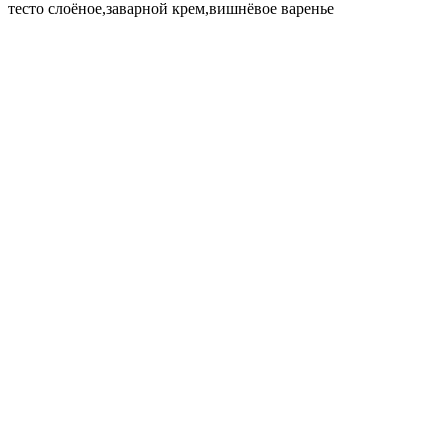
тесто слоёное,заварной крем,вишнёвое варенье