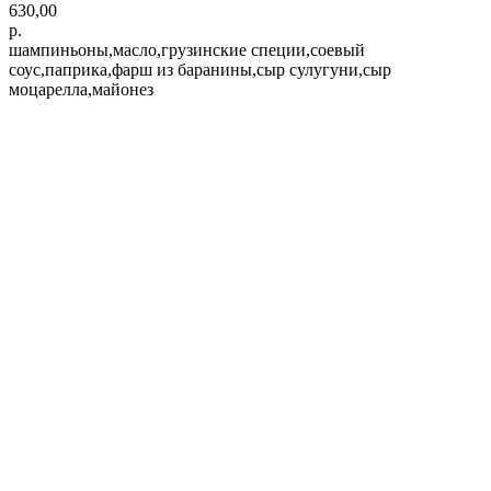
630,00
р.
шампиньоны,масло,грузинские специи,соевый
соус,паприка,фарш из баранины,сыр сулугуни,сыр
моцарелла,майонез