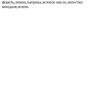
форель,лимон,паприка,зеленое масло,лепестки
миндаля,зелень