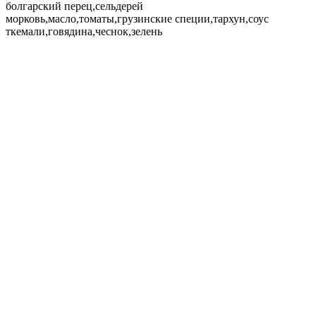
болгарский перец,сельдерей
морковь,масло,томаты,грузинские специи,тархун,соус
ткемали,говядина,чеснок,зелень