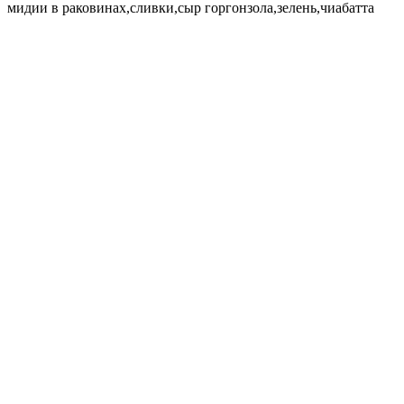
мидии в раковинах,сливки,сыр горгонзола,зелень,чиабатта