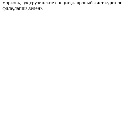
морковь,лук,грузинские специи,лавровый лист,куриное
филе,лапша,зелень